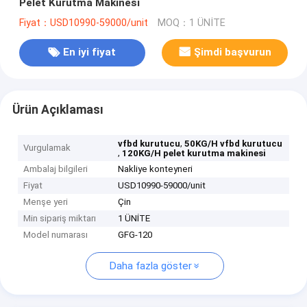
Pelet Kurutma Makinesi
Fiyat：USD10990-59000/unit
MOQ：1 ÜNİTE
En iyi fiyat
Şimdi başvurun
Ürün Açıklaması
,
vfbd kurutucu
50KG/H vfbd kurutucu
Vurgulamak
,
120KG/H pelet kurutma makinesi
Ambalaj bilgileri
Nakliye konteyneri
Fiyat
USD10990-59000/unit
Menşe yeri
Çin
Min sipariş miktarı
1 ÜNİTE
Model numarası
GFG-120
Daha fazla göster