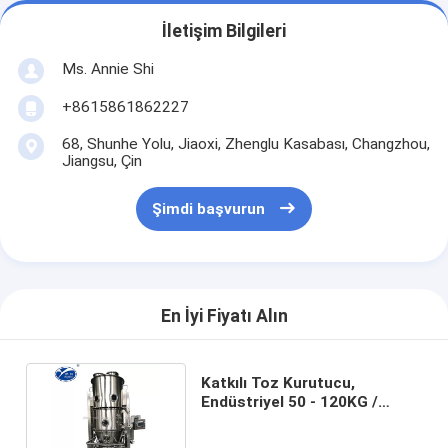
İletişim Bilgileri
Ms. Annie Shi
+8615861862227
68, Shunhe Yolu, Jiaoxi, Zhenglu Kasabası, Changzhou,
Jiangsu, Çin
Şimdi başvurun
En İyi Fiyatı Alın
Katkılı Toz Kurutucu,
Endüstriyel 50 - 120KG /
Toplu Pelet Kurutma
Makinesi