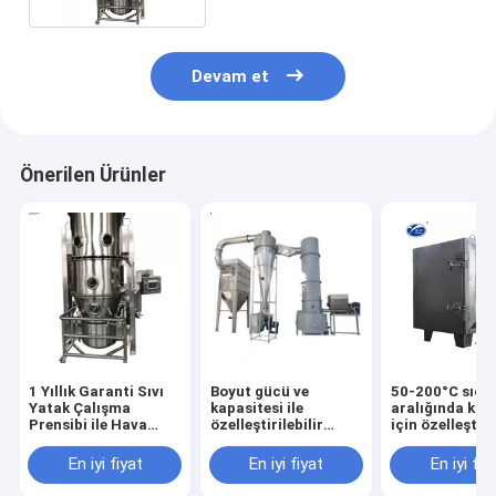
Devam et
Önerilen Ürünler
1 Yıllık Garanti Sıvı
Boyut gücü ve
50-200°C sıcak
Yatak Çalışma
kapasitesi ile
aralığında ku
Prensibi ile Hava
özelleştirilebilir
için özelleştiri
Sıvılaştırılmış
endüstriyel yatak
endüstriyel sıv
Kurucular
kurutma makineleri
kurutma makin
En iyi fiyat
En iyi fiyat
En iyi fiy